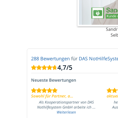
Sandr
Sel
288 Bewertungen
für
DAS NotHilfeSy
4,7
/
5
Neueste Bewertungen
Sowohl für Partner, a...
aktuel
Als Kooperationspartner von DAS
he
Nothilfesystem GmbH arbeite ich ...
Aus
Weiterlesen