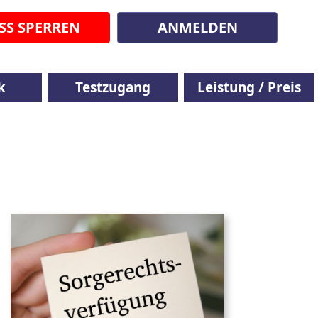
SS SPERREN
ANMELDEN
k
Testzugang
Leistung / Preis