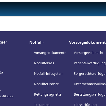
tner
Notfall-
Vorsorgedokument
Bausteine
Vorsorgedokumente
Vorsorgevollmacht
NotHilfePass
Patientenverfügung
5a
Notfall-Infosystem
Sorgerechtsverfüg
NotHilfeOrdner
Unternehmervollma
41
Rettungsvignette
Bestattungsverfüg
ecura.de
Testament
Tierverfügung